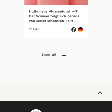
Hallo liebe #tassenfans! ☀️🌴
Der Sommer zeigt sich gerade
von seiner schönsten Seite –
und wir hoffen, ihr genießt jede
Tassen
einzelne Sonnenstunde! 😎☀️
Passend dazu läuft natürlich
auch unsere Sommerloch-
Aktion mit vielen ...
Show all