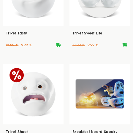
Trivet Tasty
Trivet Sweet Life
deliveryvan
deliveryvan
12.99 €
9.99 €
12.99 €
9.99 €
Trivet Shook
Breakfast board Spooky