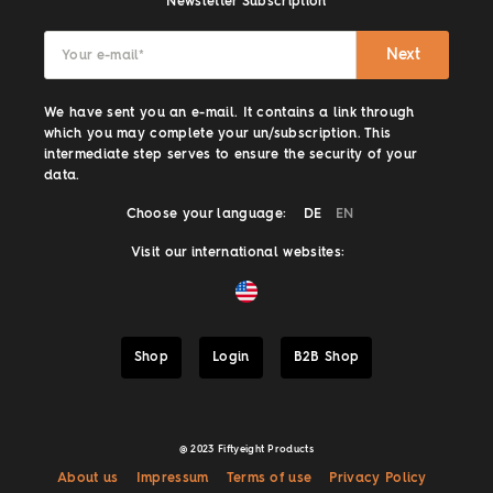
Newsletter Subscription
Next
Your e-mail
*
We have sent you an e-mail. It contains a link through
which you may complete your un/subscription. This
intermediate step serves to ensure the security of your
data.
Choose your language:
DE
EN
Visit our international websites:
Shop
Login
B2B Shop
@ 2023 Fiftyeight Products
About us
Impressum
Terms of use
Privacy Policy