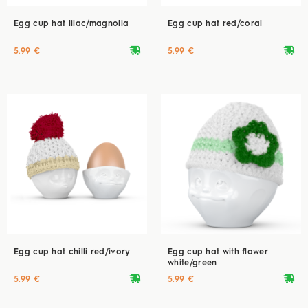
Egg cup hat lilac/magnolia
Egg cup hat red/coral
deliveryvan
deliveryvan
5.99 €
5.99 €
Egg cup hat chilli red/ivory
Egg cup hat with flower
white/green
deliveryvan
deliveryvan
5.99 €
5.99 €