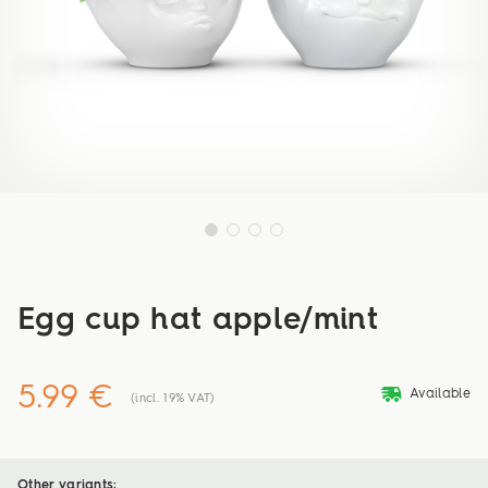
Egg cup hat apple/mint
5.99 €
deliveryvan
Available
(incl. 19% VAT)
Other variants: