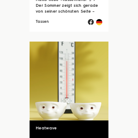
Der Sommer zeigt sich gerade
von seiner schönsten Seite –
und wir hoffen, ihr genießt jede
Tassen
einzelne Sonnenstunde! 😎☀️
Passend dazu läuft natürlich
auch unsere Sommerloch-
Aktion mit vielen ...
Heatwave