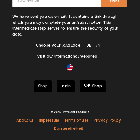
Next
Your e-mail
*
We have sent you an e-mail. It contains a link through
which you may complete your un/subscription. This
intermediate step serves to ensure the security of your
data.
Choose your language:
DE
EN
Visit our international websites:
Shop
Login
B2B Shop
@ 2023 Fiftyeight Products
About us
Impressum
Terms of use
Privacy Policy
Barrierefreiheit