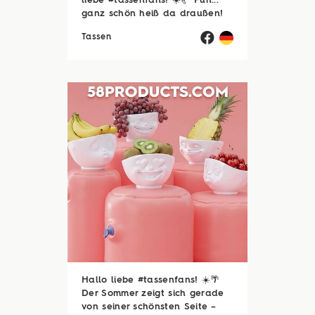
liebe #tassenfans! ☀️🥐 Puh...
ganz schön heiß da draußen!
🥵☀️ Zum Glück sind viele von
Tassen
euch noch im Urlaubsmodus
und haben endlich Zeit für die
schönen Dinge des Lebens –
zum Beispiel ...
Hallo liebe #tassenfans! ☀️🌴
Der Sommer zeigt sich gerade
von seiner schönsten Seite –